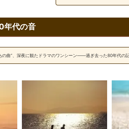
0年代の音
あの曲”、深夜に観たドラマのワンシーン――過ぎ去った80年代の