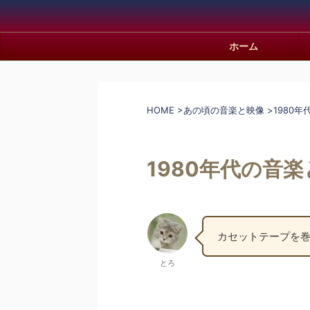
ホーム
HOME
>
あの頃の音楽と映像
>
1980
1980年代の音
カセットテープを巻
とろ