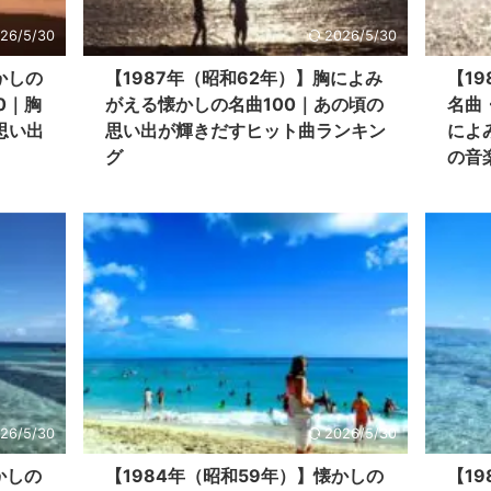
26/5/30
2026/5/30
かしの
【1987年（昭和62年）】胸によみ
【1
0｜胸
がえる懐かしの名曲100｜あの頃の
名曲
思い出
思い出が輝きだすヒット曲ランキン
によ
グ
の音
26/5/30
2026/5/30
かしの
【1984年（昭和59年）】懐かしの
【1