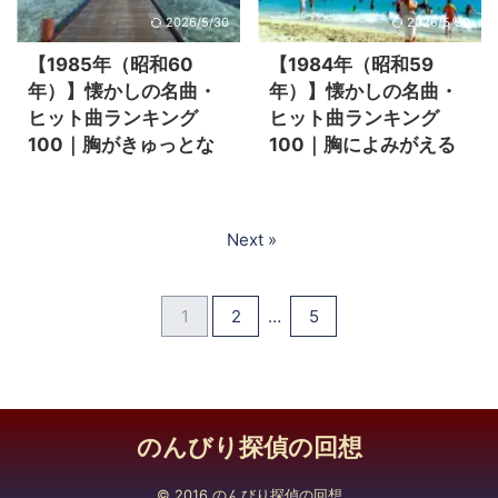
2026/5/30
2026/5/30
【1985年（昭和60
【1984年（昭和59
年）】懐かしの名曲・
年）】懐かしの名曲・
ヒット曲ランキング
ヒット曲ランキング
100｜胸がきゅっとな
100｜胸によみがえる
る昭和の思い出と音楽
青春のメロディー
たち
Next »
1
2
…
5
のんびり探偵の回想
© 2016 のんびり探偵の回想