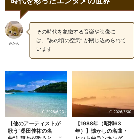
時代を彩ったエンタメの世界
その時代を象徴する音楽や映像に
は、“あの頃の空気” が閉じ込められて
みかん
います
2026/6/23
2026/5/30
【他のアーティストが
【1988年（昭和63
歌う“桑田佳祐の名
年）】懐かしの名曲・
曲”】誰かが歌うと、こ
ヒット曲ランキング