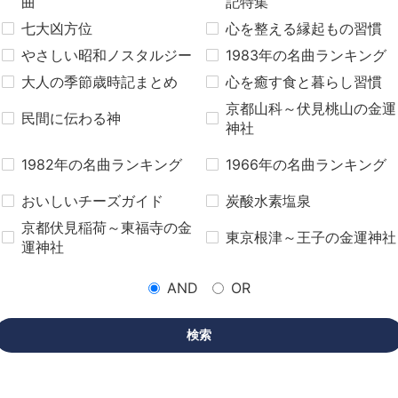
曲
記特集
七大凶方位
心を整える縁起もの習慣
やさしい昭和ノスタルジー
1983年の名曲ランキング
大人の季節歳時記まとめ
心を癒す食と暮らし習慣
京都山科～伏見桃山の金運
民間に伝わる神
神社
1982年の名曲ランキング
1966年の名曲ランキング
おいしいチーズガイド
炭酸水素塩泉
京都伏見稲荷～東福寺の金
東京根津～王子の金運神社
運神社
AND
OR
検索