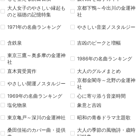
大人女子のやさしい縁起も
京都下鴨～今出川の金運神
のと福徳の記憶特集
社
1971年の名曲ランキング
やさしい音楽ノスタルジー
含鉄泉
吉凶のピークと増幅
東京三鷹～奥多摩の金運神
1986年の名曲ランキング
社
直木賞受賞作
大人のグルメまとめ
京都金閣寺～北野の金運神
やさしい開運ノスタルジー
社
1969年の名曲ランキング
心に寄り添う音楽時間
塩化物泉
象意と吉凶
東京亀戸～深川の金運神社
昭和の青春ドラマ主題歌
桑田佳祐のカバー曲・提供
大人の季節の風物詩・歳時