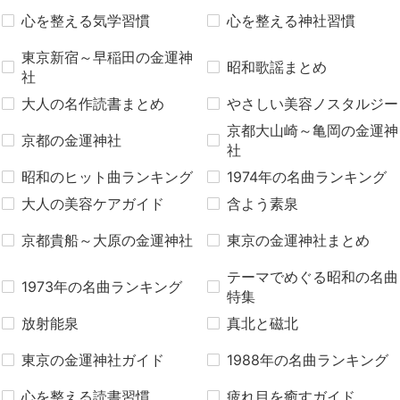
心を整える気学習慣
心を整える神社習慣
東京新宿～早稲田の金運神
昭和歌謡まとめ
社
大人の名作読書まとめ
やさしい美容ノスタルジー
京都大山崎～亀岡の金運神
京都の金運神社
社
昭和のヒット曲ランキング
1974年の名曲ランキング
大人の美容ケアガイド
含よう素泉
京都貴船～大原の金運神社
東京の金運神社まとめ
テーマでめぐる昭和の名曲
1973年の名曲ランキング
特集
放射能泉
真北と磁北
東京の金運神社ガイド
1988年の名曲ランキング
心を整える読書習慣
疲れ目を癒すガイド