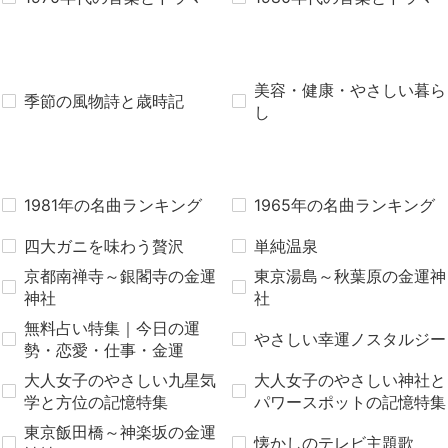
美容・健康・やさしい暮ら
季節の風物詩と歳時記
し
1981年の名曲ランキング
1965年の名曲ランキング
四大ガニを味わう贅沢
単純温泉
京都南禅寺～銀閣寺の金運
東京湯島～秋葉原の金運神
神社
社
無料占い特集｜今日の運
やさしい幸運ノスタルジー
勢・恋愛・仕事・金運
大人女子のやさしい九星気
大人女子のやさしい神社と
学と方位の記憶特集
パワースポットの記憶特集
東京飯田橋～神楽坂の金運
懐かしのテレビ主題歌