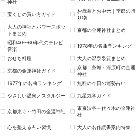
神社
お歳暮とお中元｜季節の贈
宝くじの買い方ガイド
り物
大人の神社とパワースポッ
京都の金運神社まとめ
トまとめ
昭和40〜60年代のテレビ
1978年の名曲ランキング
音楽
おせち料理
大人の温泉泉質まとめ
京都二条城～河原町の金運
京都の金運神社ガイド
神社
1977年の名曲ランキング
無料の今日の運勢占い
やさしい温泉ノスタルジー
九星気学ガイド
東京渋谷～代々木の金運神
京都東寺～竹田の金運神社
社
心を整える占い習慣
大人の名作読書案内特集