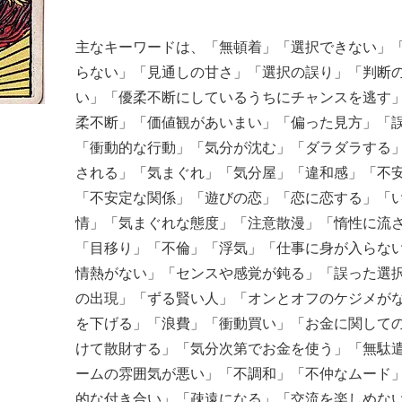
主なキーワードは、「無頓着」「選択できない」
らない」「見通しの甘さ」「選択の誤り」「判断
い」「優柔不断にしているうちにチャンスを逃す
柔不断」「価値観があいまい」「偏った見方」「
「衝動的な行動」「気分が沈む」「ダラダラする
される」「気まぐれ」「気分屋」「違和感」「不
「不安定な関係」「遊びの恋」「恋に恋する」「
情」「気まぐれな態度」「注意散漫」「惰性に流
「目移り」「不倫」「浮気」「仕事に身が入らな
情熱がない」「センスや感覚が鈍る」「誤った選
の出現」「ずる賢い人」「オンとオフのケジメが
を下げる」「浪費」「衝動買い」「お金に関して
けて散財する」「気分次第でお金を使う」「無駄
ームの雰囲気が悪い」「不調和」「不仲なムード
的な付き合い」「疎遠になる」「交流を楽しめな