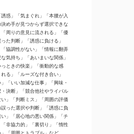
「誘惑」「気まぐれ」「本腰が入
の決め手が見つからず選択できな
」「周りの意見に流される」「優
誤った判断」「誘惑に負ける」
」「協調性がない」「情報に翻弄
安な気持ち」「あいまいな関係」
いっときの快楽」「衝動的な感
される」「ルーズな付き合い」
い」「いい加減な仕事」「興味・
択・決断」「競合他社やライバル
ない」「判断ミス」「周囲の評価
の誤った選択や判断」「誘惑に負
遣い」「居心地の悪い関係」「チ
」「非協力的」「裏切り」「惰性
い」「周囲とトラブル」など。